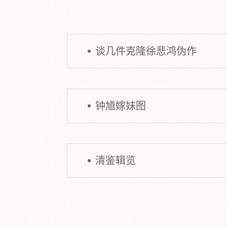
谈几件克隆徐悲鸿伪作
钟馗嫁妹图
清鉴辑览