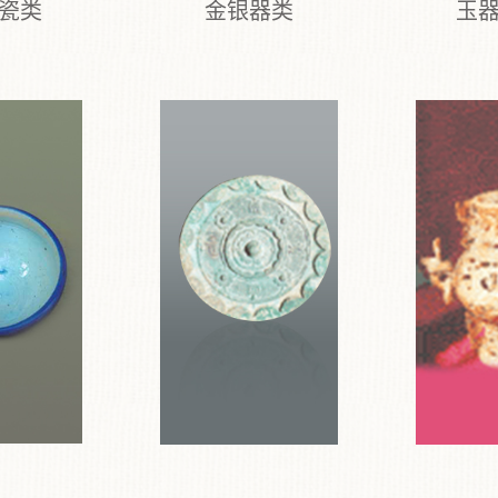
瓷类
金银器类
玉