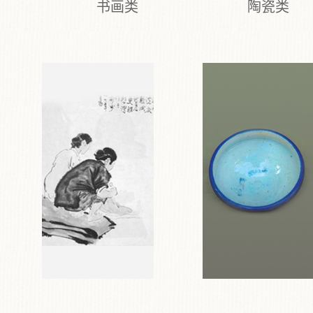
书画类
陶瓷类