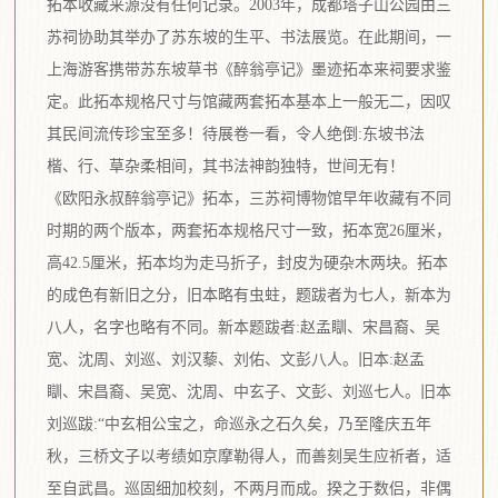
拓本收藏来源没有任何记录。2003年，成都塔子山公园由三
苏祠协助其举办了苏东坡的生平、书法展览。在此期间，一
上海游客携带苏东坡草书《醉翁亭记》墨迹拓本来祠要求鉴
定。此拓本规格尺寸与馆藏两套拓本基本上一般无二，因叹
其民间流传珍宝至多！待展卷一看，令人绝倒:东坡书法
楷、行、草杂柔相间，其书法神韵独特，世间无有！
《欧阳永叔醉翁亭记》拓本，三苏祠博物馆早年收藏有不同
时期的两个版本，两套拓本规格尺寸一致，拓本宽26厘米，
高42.5厘米，拓本均为走马折子，封皮为硬杂木两块。拓本
的成色有新旧之分，旧本略有虫蛀，题跋者为七人，新本为
八人，名字也略有不同。新本题跋者:赵孟瞓、宋昌裔、吴
宽、沈周、刘巡、刘汉藜、刘佑、文彭八人。旧本:赵孟
瞓、宋昌裔、吴宽、沈周、中玄子、文彭、刘巡七人。旧本
刘巡跋:“中玄相公宝之，命巡永之石久矣，乃至隆庆五年
秋，三桥文子以考绩如京摩勒得人，而善刻吴生应祈者，适
至自武昌。巡固细加校刻，不两月而成。揆之于数侣，非偶