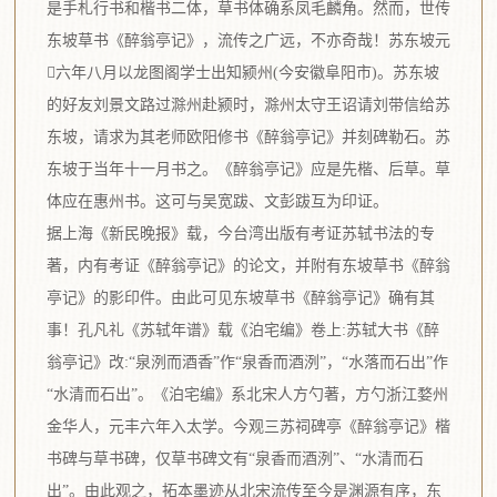
是手札行书和楷书二体，草书体确系凤毛麟角。然而，世传
东坡草书《醉翁亭记》，流传之广远，不亦奇哉！苏东坡元
六年八月以龙图阁学士出知颍州(今安徽阜阳市)。苏东坡
的好友刘景文路过滁州赴颍时，滁州太守王诏请刘带信给苏
东坡，请求为其老师欧阳修书《醉翁亭记》并刻碑勒石。苏
东坡于当年十一月书之。《醉翁亭记》应是先楷、后草。草
体应在惠州书。这可与吴宽跋、文彭跋互为印证。
据上海《新民晚报》载，今台湾出版有考证苏轼书法的专
著，内有考证《醉翁亭记》的论文，并附有东坡草书《醉翁
亭记》的影印件。由此可见东坡草书《醉翁亭记》确有其
事！孔凡礼《苏轼年谱》载《泊宅编》卷上:苏轼大书《醉
翁亭记》改:“泉洌而酒香”作“泉香而酒洌”，“水落而石出”作
“水清而石出”。《泊宅编》系北宋人方勺著，方勺浙江婺州
金华人，元丰六年入太学。今观三苏祠碑亭《醉翁亭记》楷
书碑与草书碑，仅草书碑文有“泉香而酒洌”、“水清而石
出”。由此观之，拓本墨迹从北宋流传至今是渊源有序，东