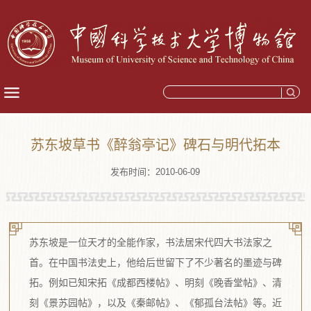
苏东坡草书《醉翁亭记》碑石与明代拓本
发布时间：2010-06-09
苏东坡是一位天才的全能作家，书法居宋代四大书法家之
首。在中国书法史上，他给后世留下了不少著名的墨迹与碑
拓。例如已知宋拓《成都西楼帖》、明刻《晚香堂帖》、清
刻《景苏园帖》，以及《秦邮帖》、《郁孤台法帖》等。近