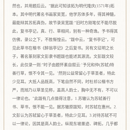
然也，并用题后云。”据此可知该拓为明代隆庆(1571年)拓
本。其中明代著名书画家吴宽，他学苏体多年，得其神髓，
最能辩其苏拓真伪，故节录吴宽跋:“旧时方刚笔仗不能尽脱
此，复书亭记，真、行、草相间，别有一种奇逸。予书得其
仿佛，录公之下，不胜惭惶云。”跋中云，“复书亭记”，可
见此草书在楷书《醉翁亭记》之后复书。另有文征明之长
子，著名篆刻家文彭隶书题跋也能述其源流。文彭跋文较
长，此仅录一则:“时子由题怀素自叙云:‘予兄和仲(苏轼)特
善行草，恨不令其一见。’然则公益常留心于草圣者，特此
少见耳。大抵人品既高，下笔自然不同，时杜祁公楷书方
严，而旭乃以草圣见称，盖高人韵士，胸中无不有，不可以
一律论也。”此跋有几点值得注意，1.苏辙认为苏轼善行
书、草书，恨不能一见。据苏辙原跋知，时苏轼在惠州。2.
文彭认为苏轼留心于草圣者，特此少见耳。3.对待苏轼不可
以一律论，因其是高人韵士。纵观东坡墨迹、碑拓，几乎都