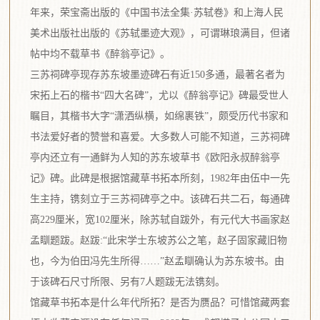
年来，荣宝斋出版的《中国书法全集·苏轼卷》和上海人民
美术出版社出版的《苏轼墨迹大观》，可谓琳琅满目，但诸
帖中均不载草书《醉翁亭记》。
三苏祠碑亭现存苏东坡墨迹碑石有近150多通，最著名者为
宋拓上石的楷书“四大名碑”，尤以《醉翁亭记》碑最受世人
瞩目，其楷书大字“潇洒纵横，如绵裹铁”，颇受历代书家和
书法爱好者的赞誉和喜爱。大多数人可能不知道，三苏祠碑
亭内还立有一通鲜为人知的苏东坡草书《欧阳永叔醉翁亭
记》碑。此碑是根据馆藏草书拓本所刻，1982年由伍中一先
生主持，镌刻立于三苏祠碑亭之中。该碑石共二石，每通碑
高229厘米，宽102厘米，除苏轼自跋外，有元代大书画家赵
孟瞓题跋。赵跋:“此宋学士东坡苏公之笔，赵子固家藏旧物
也，今为伯田冯先生所得……”赵孟瞓确认为苏东坡书。由
于该碑石尺寸所限、另有7人题跋无法镌刻。
馆藏草书拓本是什么年代所拓？是否为赝品？可惜馆藏两套