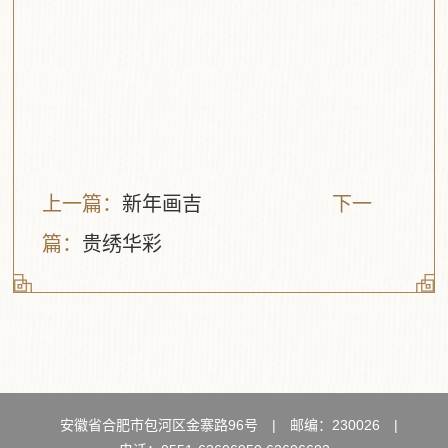
上一篇：
新年画吉
下一
篇：
贵绣华彩
安徽省合肥市包河区金寨路96号
|
邮编：230026
|