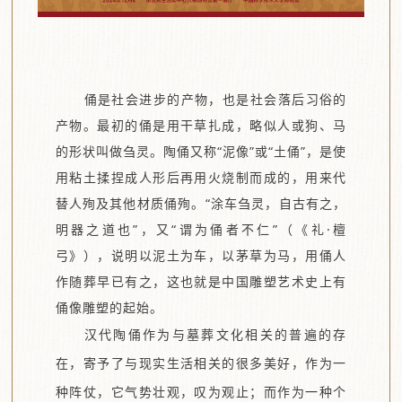
俑是社会进步的产物，也是社会落后习俗的
产物。最初的俑是用干草扎成，略似人或狗、马
的形状叫做刍灵。陶俑又称“泥像”或“土俑”，是使
用粘土揉捏成人形后再用火烧制而成的，用来代
替人殉及其他材质俑殉。“涂车刍灵，自古有之，
明器之道也”，又“谓为俑者不仁”（《礼·檀
弓》），说明以泥土为车，以茅草为马，用俑人
作随葬早已有之，这也就是中国雕塑艺术史上有
俑像雕塑的起始。
汉代陶俑作为与墓葬文化相关的普遍的存
在，寄予了与现实生活相关的很多美好，作为一
种阵仗，它气势壮观，叹为观止；而作为一种个