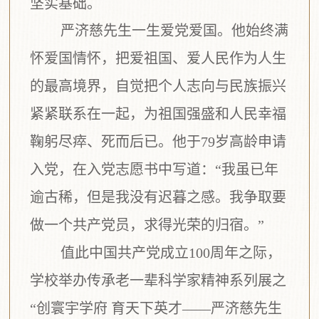
坚实基础。
严济慈先生一生爱党爱国。他始终满
怀爱国情怀，把爱祖国、爱人民作为人生
的最高境界，自觉把个人志向与民族振兴
紧紧联系在一起，为祖国强盛和人民幸福
鞠躬尽瘁、死而后已。他于
79
岁高龄申请
入党，在入党志愿书中写道：“我虽已年
逾古稀，但是我没有迟暮之感。我争取要
做一个共产党员，求得光荣的归宿。”
值此中国共产党成立
100
周年之际，
学校举办传承老一辈科学家精神系列展之
“
创
寰宇学府
育天下英才
——
严济
慈先生