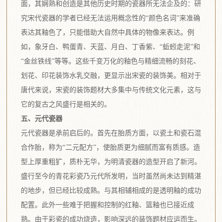
面，其娴熟和创造是其他历史时期的瓷器所无法企及的：研
究宋代瓷器的学者已经无法运用概念性的“颜色名词”来准确
表达其釉色了，只能借助大自然中具体的物像来表达。例
如，象牙白、鸭蛋青、天蓝、月白、丁香紫、“蚯蚓走泥”和
“金丝铁线”等等。这些千变万化的釉色与精细流畅的刻花、
划花、印花装饰水乳交融，更显示出宋瓷的装饰美。相对于
唐代来说，宋瓷的装饰题材大多集中与传统文化元素，这与
它的复古之风盛行是相关的。
五、元代瓷器
元代瓷器是承前启后的。首先在胎质方面，以瓷土和瓷石混
合作胎，称为“二元配方”，使胎质更为细腻而富有质感。造
型上厚重粗犷，质朴无华，为明清瓷器的造型开启了新河。
盛行至今的青花彩瓷乃元代所发明，当时虽然尚未达到精湛
的地步，但已经比较成熟。与其相辅相成的是透明釉的成功
配置。此外一些难于把握和控制的红釉、篮釉也已接近成
熟。由于彩瓷的成功烧造，影响深远的装饰题材应运而生。