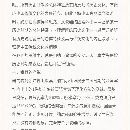
映。所有历史时期的总体特征及其所反映的历史文化，有组
成中国传统文化的发展链条。因此了解中国瓷器演变概略
时，必须把握这样的思路：从瓷器的因素入手→→归纳某一
历史时期的总体特征→→理解所的历史文化→→进而归纳所
有历史时期瓷器的总体特征及其与传统文化的内在联系→→
理解中国传统文化的精髓。
在我们的思维中，总是归纳与演绎的交叉。因此本文先是按
历史时期来表述，最后才进行归纳。
一、瓷器的产生
研究者对浙江省上虞县上浦镇小仙坛属于三国时期的龙窑窑
址内出土的1件斜方格纹青瓷罍做了理化方法的测试，瓷胎
已烧结，显气孔率为0.62％，吸水率为0.28%，烧成温度已
达1310±20℃，胎釉结合紧密，在还原气氛中烧成，因而青
釉色泽纯正，少见开片，釉层较原始瓷增厚，透明而有光
泽，没有流釉现象。完全符合了瓷器的标准。