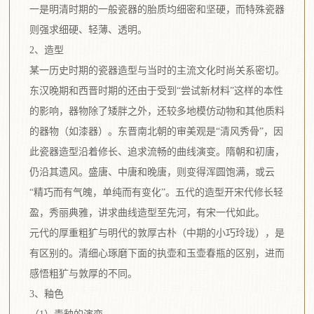
一是明清时期的一般瓷器的胎质均细密和坚硬，而特殊瓷器
则强求细硬、轻薄、透明。
2、造型
某一历史时期的瓷器造型与当时的主流文化时尚关系密切。
东汉晚期和西晋时期的还由于受到“尝试新材料”这样的本性
的影响，器物除了矮胖之外，还较多地模仿动物和其他质料
的器物（如漆器）。东晋南北朝的审美观是“清风秀骨”，因
此瓷器造型沿着修长、追求流畅的曲线演变。隋朝和初唐，
仍沿其遗风。盛唐、中唐和晚唐，则变得浑圆饱满，或云
“精巧而有气魄，单纯而有变化”。五代的造型开宋代修长轻
盈，秀丽典雅，讲求曲线造型至先河，有宋一代如此。
元代的厚重粗犷与明代的敦厚古朴（中期的小巧玲珑），是
有区别的。清细心琢磨下面的执壶和玉壶春瓶的区别，进而
感悟粗犷与敦厚的不同。
3、釉色