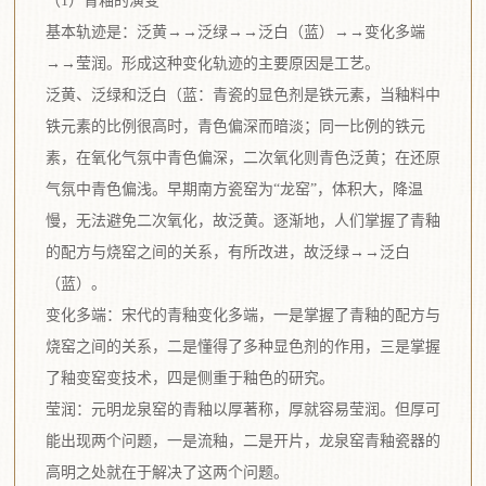
（1）青釉的演变
基本轨迹是：泛黄→→泛绿→→泛白（蓝）→→变化多端
→→莹润。形成这种变化轨迹的主要原因是工艺。
泛黄、泛绿和泛白（蓝：青瓷的显色剂是铁元素，当釉料中
铁元素的比例很高时，青色偏深而暗淡；同一比例的铁元
素，在氧化气氛中青色偏深，二次氧化则青色泛黄；在还原
气氛中青色偏浅。早期南方瓷窑为“龙窑”，体积大，降温
慢，无法避免二次氧化，故泛黄。逐渐地，人们掌握了青釉
的配方与烧窑之间的关系，有所改进，故泛绿→→泛白
（蓝）。
变化多端：宋代的青釉变化多端，一是掌握了青釉的配方与
烧窑之间的关系，二是懂得了多种显色剂的作用，三是掌握
了釉变窑变技术，四是侧重于釉色的研究。
莹润：元明龙泉窑的青釉以厚著称，厚就容易莹润。但厚可
能出现两个问题，一是流釉，二是开片，龙泉窑青釉瓷器的
高明之处就在于解决了这两个问题。