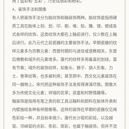
用了蓝彩和“五彩”，乃至珐琅彩和粉彩。
4、装饰手法和图像
有人把装饰手法分为胎纹饰和釉装饰两种。胎纹饰是指用硬
质工具在胎体上刻、划、印、剔、堆、贴、雕、镂，塑成各
式各样的纹饰，这类纹饰大都在上釉前进行，仅少数在上釉
后进行。此乃元代之前瓷器的主要装饰手法。早期瓷器的纹
样元素多为宗教元素：西晋时期的与迷信或道教相关，东晋
后佛教和域外的元素增多。唐代的纹样多用垂直的划线，富
有节奏；域外的装饰纹样，如象头、狮子、胡人形象、力
士、卷草纹等，也多被利用；甚至把中、西文化元素装饰在
同一器物上。宋代把这种装饰手法发挥得淋漓尽致。图像大
多为传统文化元素；祥瑞的花草；孩童和村野情趣等。
釉装饰是指用毛笔之类的软工具沾釉料和颜料在胎体外表和
内壁施绘各种各样图像等。这样的装饰在早期的瓷器仅见褐
色彩绘一种，并且标本很少。唐代长沙窑的彩绘，以及越
窑、邛崃窑的点彩、条彩、斑彩，也属于釉装饰，但并不流