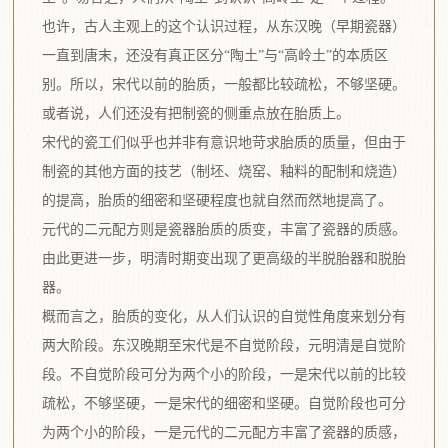
也许，古人主观上的这个认识过程，从东汉晚（早期瓷器）
一直到唐末，还没有真正区分“陶土”与“高岭土”的本质区
别。所以，宋代以前的胎质，一般都比较疏松，不够坚硬。
或者说，人们还没有把制瓷的侧重点放在胎质上。
宋代的瓷工们似乎也并非有意识地苛求胎质的质量，但由于
制瓷的其他方面的技艺（制坯、烧窑、釉料的配制和烧造）
的提高，胎质的细密和坚硬程度也就自然而然地提高了。
元代的二元配方则是瓷器胎质的质变，丰富了瓷器的质感。
由此更进一步，明清时期变出现了更高级的半脱胎器和脱胎
器。
概而言之，胎质的变化，从人们认识的自觉性角度来划分有
两大阶段。东汉晚期至宋代是不自觉阶段，元明清是自觉阶
段。不自觉阶段可分为两个小的阶段，一是宋代以前的比较
疏松，不够坚硬，一是宋代的细密和坚硬。自觉阶段也可分
为两个小的阶段，一是元代的二元配方丰富了瓷器的质感，