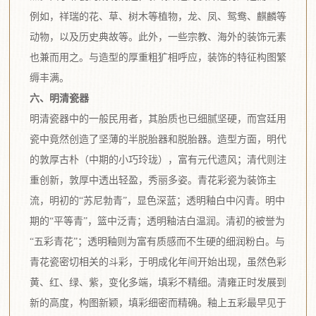
例如，祥瑞的花、草、树木等植物，龙、凤、鸳鸯、麒麟等
动物，以及历史典故等。此外，一些宗教、海外的装饰元素
也兼而用之。与造型的厚重粗犷相呼应，装饰的特征构图繁
缛丰满。
六、明清瓷器
明清瓷器中的一般民用者，其胎质也已细腻坚硬，而宫廷用
瓷中竟然创造了坚薄的半脱胎器和脱胎器。造型方面，明代
的敦厚古朴（中期的小巧玲珑），富有元代遗风；清代则注
重创新，敦厚中透出轻盈，秀丽多姿。青花彩瓷为装饰主
流，明初的“苏尼勃青”，显色深蓝；透明釉白中闪青。明中
期的“平等青”，篮中泛青；透明釉洁白温润。清初的被誉为
“五彩青花”；透明釉则为富有质感而不生硬的细润粉白。与
青花瓷密切相关的斗彩，于明成化年间开始出现，虽然色彩
黄、红、绿、紫，变化多端，填彩不精细。清雍正时发展到
新的高度，构图新颖，填彩细密而精确。釉上五彩最早见于