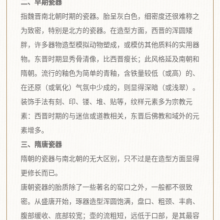
二、早期瓷器
指魏晋南北朝时期的瓷器。胎呈灰白色，细密度还很难称之
为致密，特别是北方的瓷器。在造型方面，西晋的浑圆矮
胖，许多器物造型模拟动物塑成，或模仿其他质料的实用器
物。东晋时期显秀骨清像，比西晋瘦长；此风格延及南朝和
隋朝。流行的釉色为简单的青釉，含铁量较低（或高）的、
在还原（或氧化）气氛中少成的，则显得深暗（或浅翠）。
装饰手法有刻、印、镂、堆、贴等，纹样元素多为宗教元
素：西晋时期的与迷信或道教相关，东晋后佛教和域外的元
素增多。
三、隋唐瓷器
隋朝的瓷器与南北朝的无大区别，只不过是在造型方面显得
更修长而已。
唐朝瓷器的胎质除了一些著名的窑口之外，一般都不很致
密。从盛唐开始，琢器造型浑圆饱满，盘口、粗颈、丰肩、
腹部缓收、底部较宽；壶的流粗短，远低于口部，是其最容