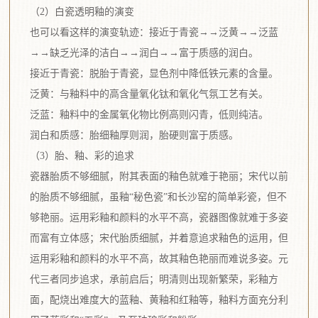
（2）白瓷透明釉的演变
也可以看这样的演变轨迹：接近于青瓷→→泛黄→→泛蓝
→→缺乏光泽的洁白→→润白→→富于质感的润白。
接近于青瓷：脱胎于青瓷，显色剂中降低铁元素的含量。
泛黄：与釉料中的高含量氧化钛和氧化气氛工艺有关。
泛蓝：釉料中的金属氧化物比例高则闪青，低则纯洁。
润白和质感：胎细釉厚则润，胎硬则富于质感。
（3）胎、釉、彩的追求
瓷器胎质不够细腻，附其表面的釉色就难于艳丽；宋代以前
的胎质不够细腻，虽釉“秘色瓷”和长沙窑的简单彩瓷，但不
够艳丽。运用彩釉和颜料的水平不高，瓷器图像就难于多姿
而富有立体感；宋代胎质细腻，并着意追求釉色的运用，但
运用彩釉和颜料的水平不高，故其釉色艳丽而难说多姿。元
代三者同步追求，承前启后；明清则出现新繁荣，彩釉方
面，配烧出难度大的蓝釉、黄釉和红釉等，釉料方面充分利