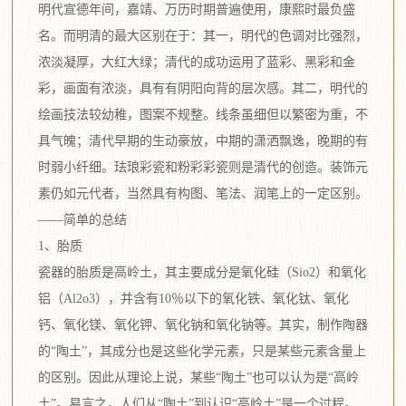
明代宣德年间，嘉靖、万历时期普遍使用，康熙时最负盛
名。而明清的最大区别在于：其一，明代的色调对比强烈，
浓淡凝厚，大红大绿；清代的成功运用了蓝彩、黑彩和金
彩，画面有浓淡，具有有阴阳向背的层次感。其二，明代的
绘画技法较幼稚，图案不规整。线条虽细但以繁密为重，不
具气魄；清代早期的生动豪放，中期的潇洒飘逸，晚期的有
时弱小纤细。珐琅彩瓷和粉彩彩瓷则是清代的创造。装饰元
素仍如元代者，当然具有构图、笔法、润笔上的一定区别。
——简单的总结
1、胎质
瓷器的胎质是高岭土，其主要成分是氧化硅（Sio2）和氧化
铝（Al2o3），并含有10％以下的氧化铁、氧化钛、氧化
钙、氧化镁、氧化钾、氧化钠和氧化钠等。其实，制作陶器
的“陶土”，其成分也是这些化学元素，只是某些元素含量上
的区别。因此从理论上说，某些“陶土”也可以认为是“高岭
土”。易言之，人们从“陶土”到认识“高岭土”是一个过程。