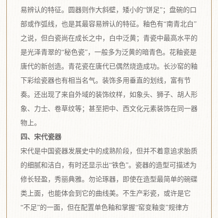
易辨认的特征。圆器则作大斜壁，矮小的“饼足”；盘碗的口
部或作弧线，也是其最容易辨认的特征。釉色有“南青北白”
之说，但白瓷尚在成长之中，白中泛黄；青瓷中最高水平的
是光泽青翠的“秘色瓷”，一般多为泛黄的暗青色。花釉瓷是
唐代的新创造。青花瓷在唐代已偶然烧造成功。长沙窑的釉
下彩绘瓷器也有相当名气。装饰多用垂直的划线，富有节
奏。还出现了来自外域的装饰纹样，如象头、狮子、胡人形
象、力士、卷草纹等；甚至把中、西文化元素装饰在同一器
物上。
四、宋代瓷器
宋代是中国瓷器发展史中的成熟阶段，但并不着意追求胎质
的细腻和洁白，有时还显示出“铁色”。瓷器的造型可描述为
修长轻盈，秀丽典雅。勿论琢器，即使在造型最简单的碗碟
类上面，也能体会到它的曲线美。不生产彩瓷，或许是它
“不足”的一面，但在配置单色釉和掌握“窑变釉变”规律方