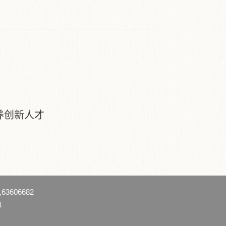
养创新人才
63606682
1