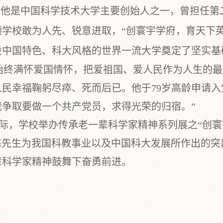
。他是中国科学技术大学主要创始人之一，曾担任第
领学校敢为人先、锐意进取，
“
创寰宇学府，育天下
设中国特色、科大风格的世界一流大学奠定了坚实基
始终满怀爱国情怀，把爱祖国、爱人民作为人生的最
人民幸福鞠躬尽瘁、死而后已。他于
79
岁高龄申请入
争取要做一个共产党员，求得光荣的归宿。”
际，学校举办传承老一辈科学家精神系列展之
“
创
寰
慈先生为我国科教事业以及中国科大发展所作出的突
辈科学家精神鼓舞下奋勇前进。