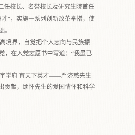
二任校长、名誉校长及研究生院首任
英才
”
，
实施一系列创新改革举措，使
础。
高境界，自觉把个人志向与民族振
党，在入党志愿书中写道：“我虽已
宇学府
育天下英才
——
严济
慈先生
出贡献，缅怀先生的爱国情怀和科学