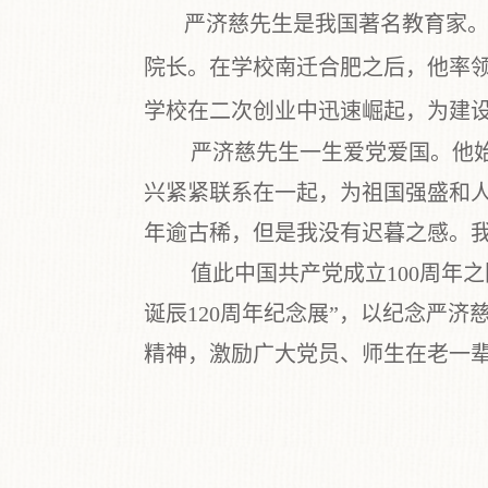
严济慈先生是我国著名教育家
院长。在学校南迁合肥之后，他率
学校在二次创业中迅速崛起，为建
严济慈先生一生爱党爱国。他
兴紧紧联系在一起，为祖国强盛和
年逾古稀，但是我没有迟暮之感。我
值此中国共产党成立
100
周年之
诞
辰
120
周年
纪
念展
”
，以纪念严济
精神，激励广大党员、师生在老一